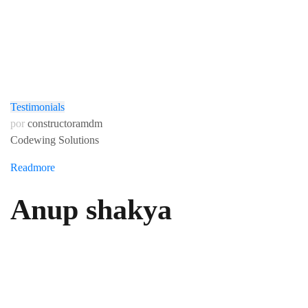
Testimonials
por
constructoramdm
Codewing Solutions
Readmore
>>
diciembre 28, 2016
Anup shakya