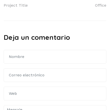
Navegación
Project Title
Office
de
entradas
Deja un comentario